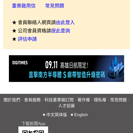
重寄啟用信
常見問題
★ 會員聯絡人網頁請
由此登入
★ 公司會員資格請
按此查詢
★
評估申請
關於我們
·
會員服務
·
科技產業報訂閱
·
著作權
·
隱私權
·
常見問題
·
人才招募
■
中文简体版
■
English
下載新聞App