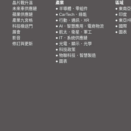
晶片戰升溫
產業
區域
未來車供應鏈
●
半導體．零組件
●
東南亞
蘋果供應鏈
●
CarTech．綠能
●
印度
產業九宮格
●
行動．通訊．XR
●
東亞/
科技椽送門
●
AI．智慧應用．電商物流
●
國際
展會
●
航太．衛星．軍工
●
圖表
影音
●
IT．系統供應鏈
修訂與更新
●
光電．顯示．光學
●
科技政策
●
物聯科技．智慧製造
●
圖表