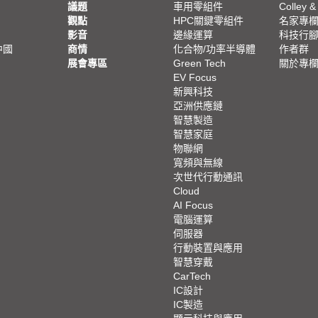
議題
車用零組件
Colley &
觀點
HPC關鍵零組件
名家專
影音
邊緣運算
科技行
中國
商情
化合物/功率半導體
作者群
展會專區
Green Tech
關於專
EV Focus
新興科技
亞洲供應鏈
智慧製造
智慧家庭
物聯網
寬頻與無線
次世代行動通訊
Cloud
AI Focus
電腦運算
伺服器
行動裝置與應用
智慧穿戴
CarTech
IC設計
IC製造