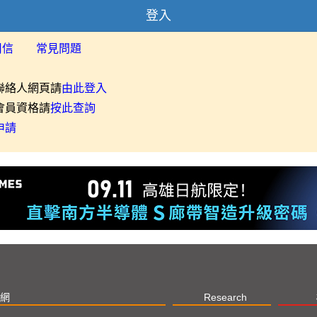
登入
用信
常見問題
聯絡人網頁請
由此登入
會員資格請
按此查詢
申請
網
Research