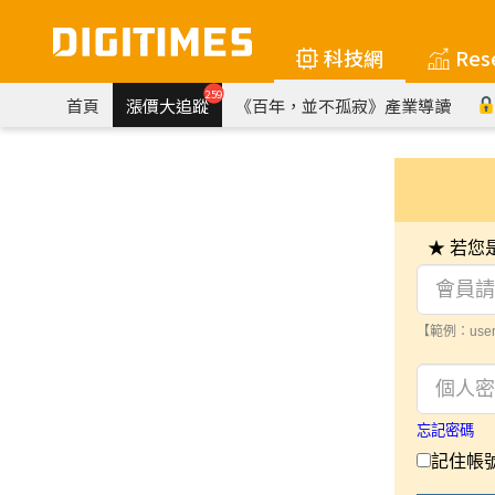
科技網
Res
259
首頁
漲價大追蹤
《百年，並不孤寂》產業導讀
★ 若
【範例：user
忘記密碼
記住帳