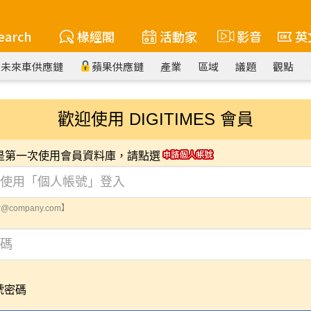
earch
椽經閣
活動家
影音
英
未來車供應鏈
蘋果供應鏈
產業
區域
議題
觀點
歡迎使用 DIGITIMES 會員
您是第一次使用會員資料庫，請點選
@company.com】
號密碼