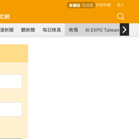
評估申請
登入
繁體版
简体版
文網
漫新聞
聽新聞
每日椽真
商情
AI EXPO Taiwan
COM