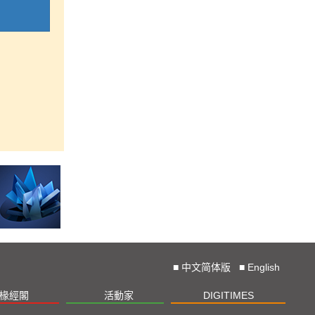
■
中文简体版
■
English
椽經閣
活動家
DIGITIMES