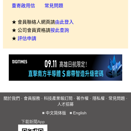
重寄啟用信
常見問題
★ 會員聯絡人網頁請
由此登入
★ 公司會員資格請
按此查詢
★
評估申請
關於我們
·
會員服務
·
科技產業報訂閱
·
著作權
·
隱私權
·
常見問題
·
人才招募
■
中文简体版
■
English
下載新聞App