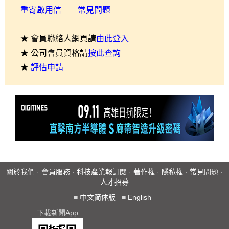
重寄啟用信
常見問題
★ 會員聯絡人網頁請
由此登入
★ 公司會員資格請
按此查詢
★
評估申請
關於我們
·
會員服務
·
科技產業報訂閱
·
著作權
·
隱私權
·
常見問題
·
人才招募
■
中文简体版
■
English
下載新聞App