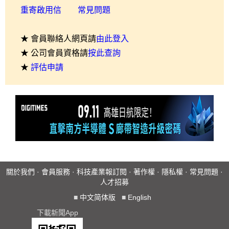
重寄啟用信
常見問題
★ 會員聯絡人網頁請
由此登入
★ 公司會員資格請
按此查詢
★
評估申請
關於我們
·
會員服務
·
科技產業報訂閱
·
著作權
·
隱私權
·
常見問題
·
人才招募
■
中文简体版
■
English
下載新聞App