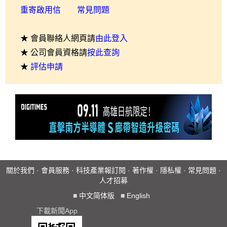
重寄啟用信
常見問題
★ 會員聯絡人網頁請
由此登入
★ 公司會員資格請
按此查詢
★
評估申請
關於我們
·
會員服務
·
科技產業報訂閱
·
著作權
·
隱私權
·
常見問題
·
人才招募
■
中文简体版
■
English
下載新聞App