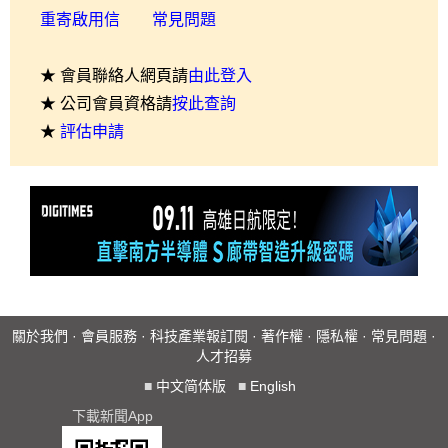
重寄啟用信
常見問題
★ 會員聯絡人網頁請
由此登入
★ 公司會員資格請
按此查詢
★
評估申請
關於我們
·
會員服務
·
科技產業報訂閱
·
著作權
·
隱私權
·
常見問題
·
人才招募
■
中文简体版
■
English
下載新聞App