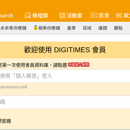
earch
椽經閣
活動家
影音
英
未來車供應鏈
蘋果供應鏈
產業
區域
議題
觀點
歡迎使用 DIGITIMES 會員
您是第一次使用會員資料庫，請點選
@company.com】
號密碼