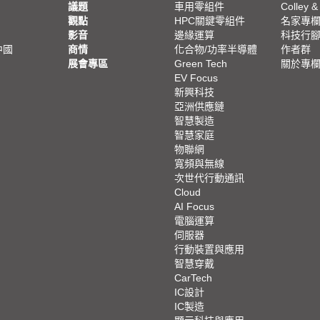
議題
車用零組件
Colley &
觀點
HPC關鍵零組件
名家專
影音
邊緣運算
科技行
中國
商情
化合物/功率半導體
作者群
展會專區
Green Tech
關於專
EV Focus
新興科技
亞洲供應鏈
智慧製造
智慧家庭
物聯網
寬頻與無線
次世代行動通訊
Cloud
AI Focus
電腦運算
伺服器
行動裝置與應用
智慧穿戴
CarTech
IC設計
IC製造