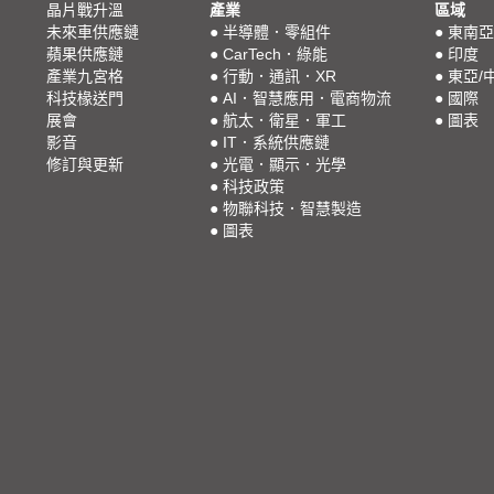
晶片戰升溫
產業
區域
未來車供應鏈
●
半導體．零組件
●
東南亞
蘋果供應鏈
●
CarTech．綠能
●
印度
產業九宮格
●
行動．通訊．XR
●
東亞/
科技椽送門
●
AI．智慧應用．電商物流
●
國際
展會
●
航太．衛星．軍工
●
圖表
影音
●
IT．系統供應鏈
修訂與更新
●
光電．顯示．光學
●
科技政策
●
物聯科技．智慧製造
●
圖表