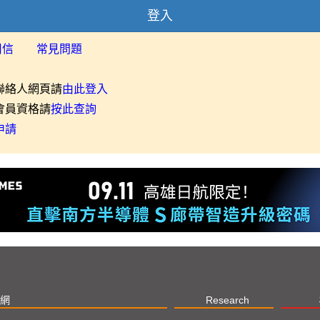
登入
用信
常見問題
聯絡人網頁請
由此登入
會員資格請
按此查詢
申請
網
Research