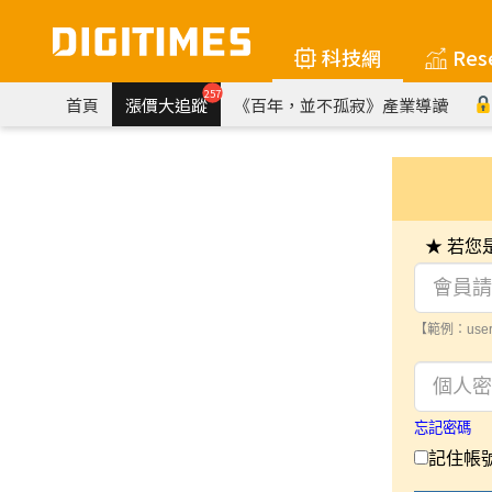
科技網
Res
257
首頁
漲價大追蹤
《百年，並不孤寂》產業導讀
★ 若
【範例：user
忘記密碼
記住帳