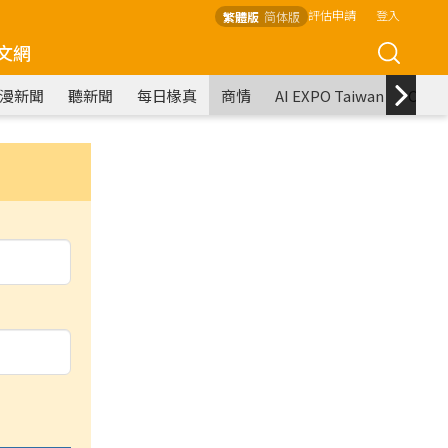
評估申請
登入
繁體版
简体版
文網
漫新聞
聽新聞
每日椽真
商情
AI EXPO Taiwan
COM