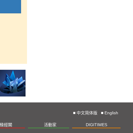
■
中文简体版
■
English
椽經閣
活動家
DIGITIMES