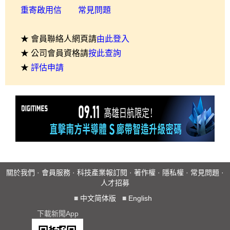
重寄啟用信
常見問題
★ 會員聯絡人網頁請
由此登入
★ 公司會員資格請
按此查詢
★
評估申請
關於我們
·
會員服務
·
科技產業報訂閱
·
著作權
·
隱私權
·
常見問題
·
人才招募
■
中文简体版
■
English
下載新聞App