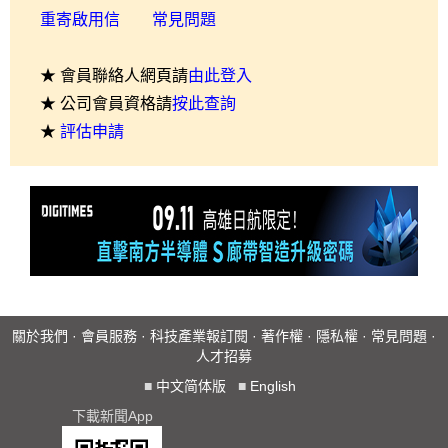
重寄啟用信
常見問題
★ 會員聯絡人網頁請
由此登入
★ 公司會員資格請
按此查詢
★
評估申請
關於我們
·
會員服務
·
科技產業報訂閱
·
著作權
·
隱私權
·
常見問題
·
人才招募
■
中文简体版
■
English
下載新聞App