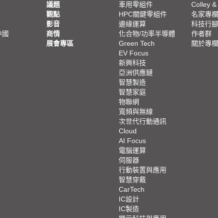
議題
車用零組件
Colley &
觀點
HPC關鍵零組件
名家專
影音
邊緣運算
科技行
中國
商情
化合物/功率半導體
作者群
展會專區
Green Tech
關於專
EV Focus
新興科技
亞洲供應鏈
智慧製造
智慧家庭
物聯網
寬頻與無線
次世代行動通訊
Cloud
AI Focus
電腦運算
伺服器
行動裝置與應用
智慧穿戴
CarTech
IC設計
IC製造