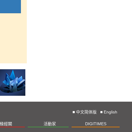
■
中文简体版
■
English
椽經閣
活動家
DIGITIMES