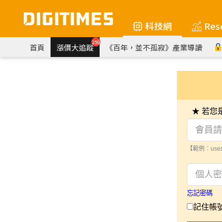
科技網
Res
259
首頁
漲價大追蹤
《百年，並不孤寂》產業導讀
★ 若
【範例：user
忘記密碼
記住帳