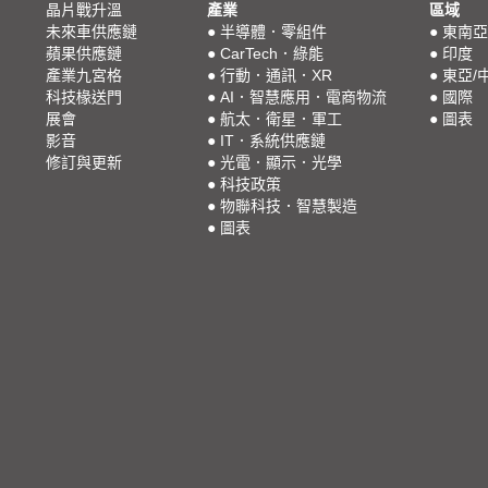
晶片戰升溫
產業
區域
未來車供應鏈
●
半導體．零組件
●
東南亞
蘋果供應鏈
●
CarTech．綠能
●
印度
產業九宮格
●
行動．通訊．XR
●
東亞/
科技椽送門
●
AI．智慧應用．電商物流
●
國際
展會
●
航太．衛星．軍工
●
圖表
影音
●
IT．系統供應鏈
修訂與更新
●
光電．顯示．光學
●
科技政策
●
物聯科技．智慧製造
●
圖表