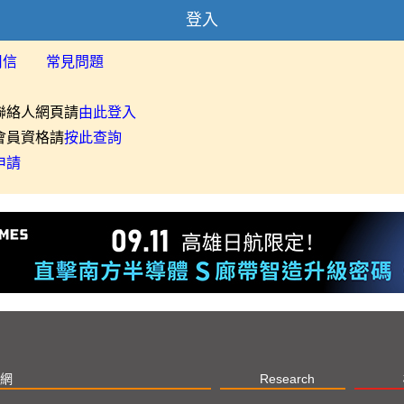
登入
用信
常見問題
聯絡人網頁請
由此登入
會員資格請
按此查詢
申請
網
Research