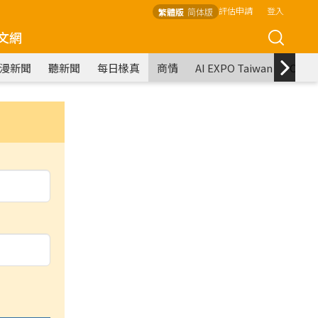
評估申請
登入
繁體版
简体版
文網
漫新聞
聽新聞
每日椽真
商情
AI EXPO Taiwan
COM