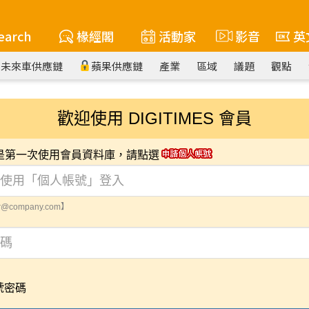
earch
椽經閣
活動家
影音
英
未來車供應鏈
蘋果供應鏈
產業
區域
議題
觀點
歡迎使用 DIGITIMES 會員
您是第一次使用會員資料庫，請點選
@company.com】
號密碼