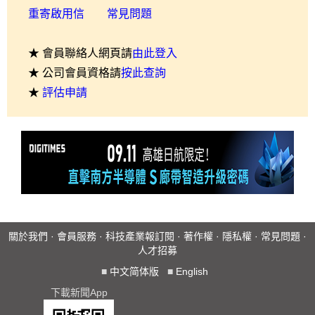
重寄啟用信
常見問題
★ 會員聯絡人網頁請
由此登入
★ 公司會員資格請
按此查詢
★
評估申請
關於我們
·
會員服務
·
科技產業報訂閱
·
著作權
·
隱私權
·
常見問題
·
人才招募
■
中文简体版
■
English
下載新聞App