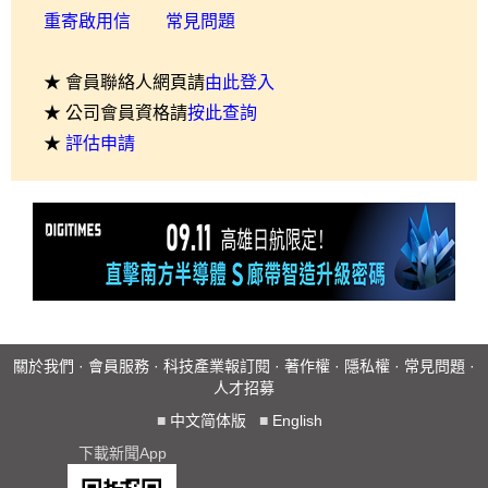
重寄啟用信
常見問題
★ 會員聯絡人網頁請
由此登入
★ 公司會員資格請
按此查詢
★
評估申請
關於我們
·
會員服務
·
科技產業報訂閱
·
著作權
·
隱私權
·
常見問題
·
人才招募
■
中文简体版
■
English
下載新聞App