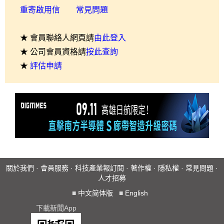
重寄啟用信
常見問題
★ 會員聯絡人網頁請
由此登入
★ 公司會員資格請
按此查詢
★
評估申請
關於我們
·
會員服務
·
科技產業報訂閱
·
著作權
·
隱私權
·
常見問題
·
人才招募
■
中文简体版
■
English
下載新聞App