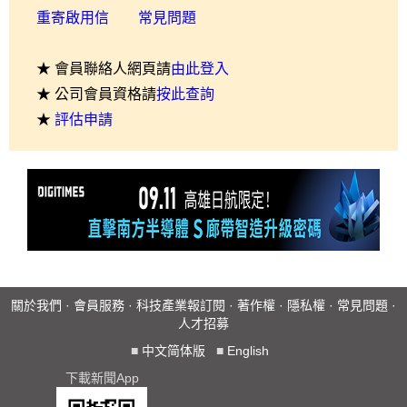
重寄啟用信
常見問題
★ 會員聯絡人網頁請
由此登入
★ 公司會員資格請
按此查詢
★
評估申請
關於我們
·
會員服務
·
科技產業報訂閱
·
著作權
·
隱私權
·
常見問題
·
人才招募
■
中文简体版
■
English
下載新聞App