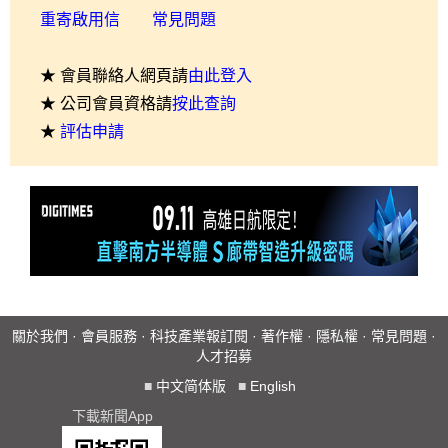
重寄啟用信
常見問題
★ 會員聯絡人網頁請
由此登入
★ 公司會員資格請
按此查詢
★
評估申請
關於我們
·
會員服務
·
科技產業報訂閱
·
著作權
·
隱私權
·
常見問題
·
人才招募
■
中文简体版
■
English
下載新聞App