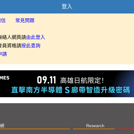
登入
用信
常見問題
聯絡人網頁請
由此登入
會員資格請
按此查詢
申請
網
Research