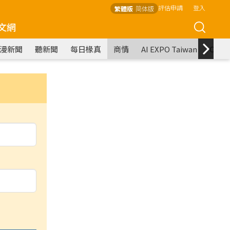
評估申請
登入
繁體版
简体版
文網
漫新聞
聽新聞
每日椽真
商情
AI EXPO Taiwan
COM