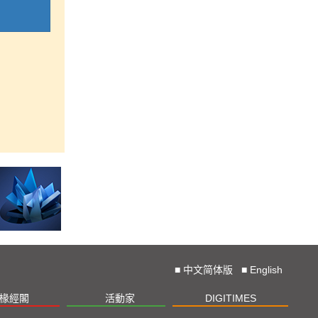
■
中文简体版
■
English
椽經閣
活動家
DIGITIMES