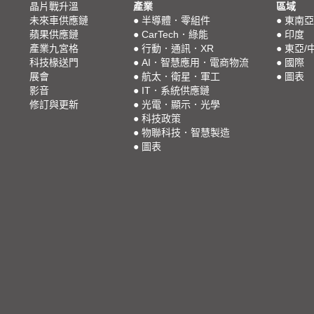
晶片戰升溫
產業
區域
未來車供應鏈
●
半導體．零組件
●
東南亞
蘋果供應鏈
●
CarTech．綠能
●
印度
產業九宮格
●
行動．通訊．XR
●
東亞/
科技椽送門
●
AI．智慧應用．電商物流
●
國際
展會
●
航太．衛星．軍工
●
圖表
影音
●
IT．系統供應鏈
修訂與更新
●
光電．顯示．光學
●
科技政策
●
物聯科技．智慧製造
●
圖表