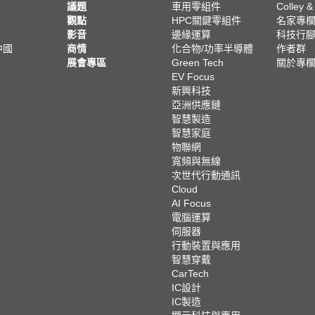
議題
車用零組件
Colley &
觀點
HPC關鍵零組件
名家專
影音
邊緣運算
科技行
中國
商情
化合物/功率半導體
作者群
展會專區
Green Tech
關於專
EV Focus
新興科技
亞洲供應鏈
智慧製造
智慧家庭
物聯網
寬頻與無線
次世代行動通訊
Cloud
AI Focus
電腦運算
伺服器
行動裝置與應用
智慧穿戴
CarTech
IC設計
IC製造