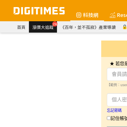
科技網
Res
259
首頁
漲價大追蹤
《百年，並不孤寂》產業導讀
★ 若
【範例：user
忘記密碼
記住帳