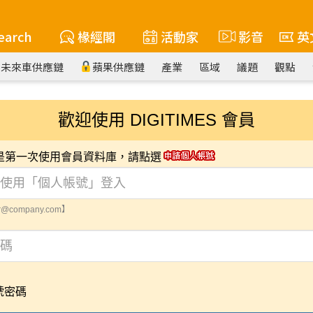
earch
椽經閣
活動家
影音
英
未來車供應鏈
蘋果供應鏈
產業
區域
議題
觀點
歡迎使用 DIGITIMES 會員
您是第一次使用會員資料庫，請點選
@company.com】
號密碼