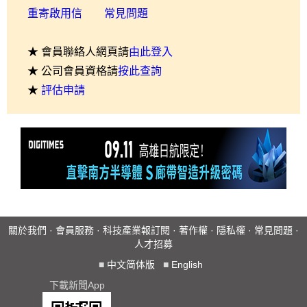
重寄啟用信
常見問題
★ 會員聯絡人網頁請
由此登入
★ 公司會員資格請
按此查詢
★
評估申請
關於我們
·
會員服務
·
科技產業報訂閱
·
著作權
·
隱私權
·
常見問題
·
人才招募
■
中文简体版
■
English
下載新聞App