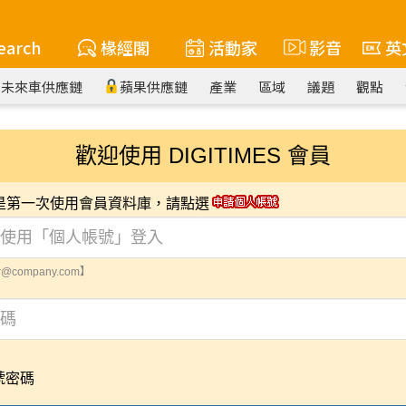
earch
椽經閣
活動家
影音
英
未來車供應鏈
蘋果供應鏈
產業
區域
議題
觀點
歡迎使用 DIGITIMES 會員
您是第一次使用會員資料庫，請點選
@company.com】
號密碼