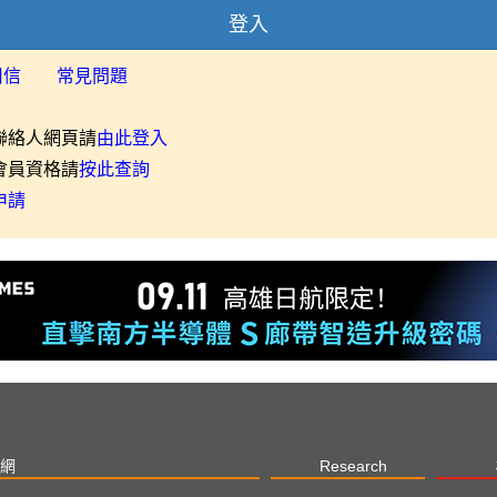
登入
用信
常見問題
聯絡人網頁請
由此登入
會員資格請
按此查詢
申請
網
Research