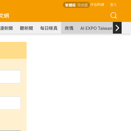
評估申請
登入
繁體版
简体版
文網
漫新聞
聽新聞
每日椽真
商情
AI EXPO Taiwan
COM