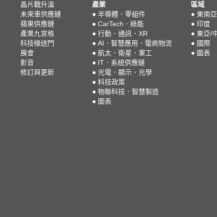
晶片戰升溫
產業
區域
未來車供應鏈
●
半導體．零組件
●
東南亞
蘋果供應鏈
●
CarTech．綠能
●
印度
產業九宮格
●
行動．通訊．XR
●
東亞/
科技椽送門
●
AI．智慧應用．電商物流
●
國際
展會
●
航太．衛星．軍工
●
圖表
影音
●
IT．系統供應鏈
修訂與更新
●
光電．顯示．光學
●
科技政策
●
物聯科技．智慧製造
●
圖表