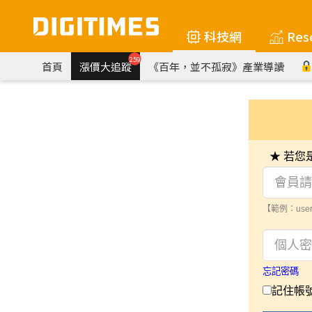
科技網
Res
259
首頁
漲價大追蹤
《百年，並不孤寂》產業導讀
★ 若
【範例：user
忘記密碼
記住帳