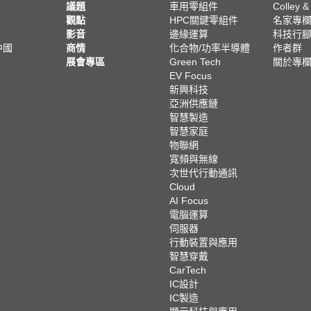
議題
車用零組件
Colley &
觀點
HPC關鍵零組件
名家專
影音
邊緣運算
科技行
中國
商情
化合物/功率半導體
作者群
展會專區
Green Tech
關於專
EV Focus
新興科技
亞洲供應鏈
智慧製造
智慧家庭
物聯網
寬頻與無線
次世代行動通訊
Cloud
AI Focus
電腦運算
伺服器
行動裝置與應用
智慧穿戴
CarTech
IC設計
IC製造