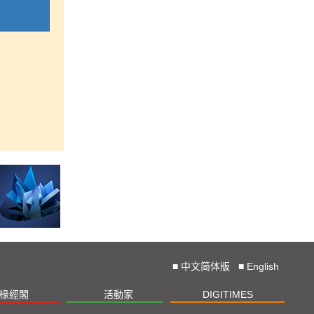
■
中文简体版
■
English
椽經閣
活動家
DIGITIMES