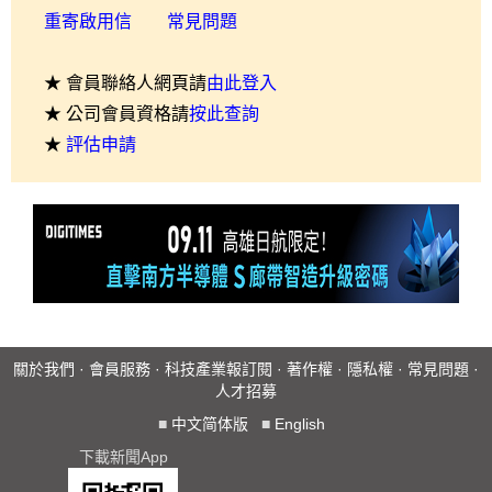
重寄啟用信
常見問題
★ 會員聯絡人網頁請
由此登入
★ 公司會員資格請
按此查詢
★
評估申請
關於我們
·
會員服務
·
科技產業報訂閱
·
著作權
·
隱私權
·
常見問題
·
人才招募
■
中文简体版
■
English
下載新聞App