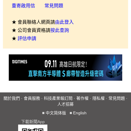
重寄啟用信
常見問題
★ 會員聯絡人網頁請
由此登入
★ 公司會員資格請
按此查詢
★
評估申請
關於我們
·
會員服務
·
科技產業報訂閱
·
著作權
·
隱私權
·
常見問題
·
人才招募
■
中文简体版
■
English
下載新聞App