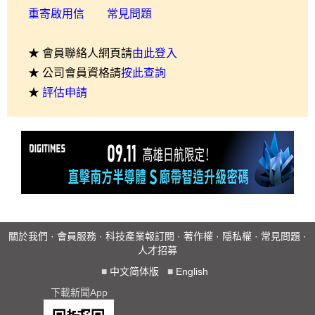
重寄啟用信
常見問題
★ 會員聯絡人網頁請
由此登入
★ 公司會員資格請
按此查詢
★
評估申請
關於我們
·
會員服務
·
科技產業報訂閱
·
著作權
·
隱私權
·
常見問題
·
人才招募
■
中文简体版
■
English
下載新聞App