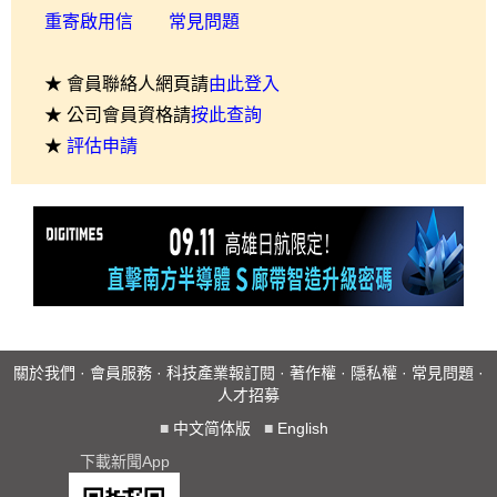
重寄啟用信
常見問題
★ 會員聯絡人網頁請
由此登入
★ 公司會員資格請
按此查詢
★
評估申請
關於我們
·
會員服務
·
科技產業報訂閱
·
著作權
·
隱私權
·
常見問題
·
人才招募
■
中文简体版
■
English
下載新聞App