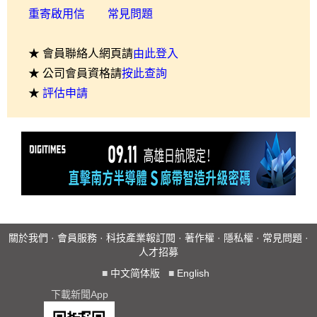
重寄啟用信
常見問題
★ 會員聯絡人網頁請
由此登入
★ 公司會員資格請
按此查詢
★
評估申請
關於我們
·
會員服務
·
科技產業報訂閱
·
著作權
·
隱私權
·
常見問題
·
人才招募
■
中文简体版
■
English
下載新聞App