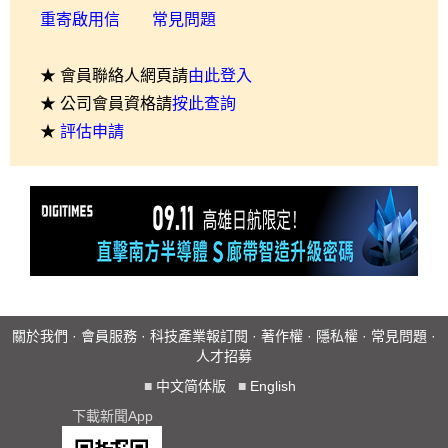
重寄啟用信
常見問題
★ 會員聯絡人網頁請
由此登入
★ 公司會員資格請
按此查詢
★
評估申請
關於我們
·
會員服務
·
科技產業報訂閱
·
著作權
·
隱私權
·
常見問題
·
人才招募
■
中文简体版
■
English
下載新聞App