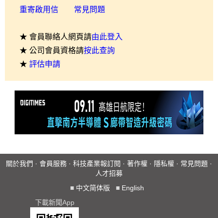
重寄啟用信
常見問題
★ 會員聯絡人網頁請
由此登入
★ 公司會員資格請
按此查詢
★
評估申請
關於我們
·
會員服務
·
科技產業報訂閱
·
著作權
·
隱私權
·
常見問題
·
人才招募
■
中文简体版
■
English
下載新聞App