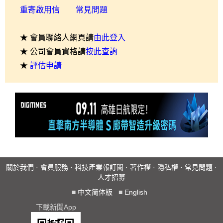
重寄啟用信
常見問題
★ 會員聯絡人網頁請
由此登入
★ 公司會員資格請
按此查詢
★
評估申請
關於我們
·
會員服務
·
科技產業報訂閱
·
著作權
·
隱私權
·
常見問題
·
人才招募
■
中文简体版
■
English
下載新聞App