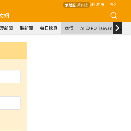
評估申請
登入
繁體版
简体版
文網
漫新聞
聽新聞
每日椽真
商情
AI EXPO Taiwan
COM