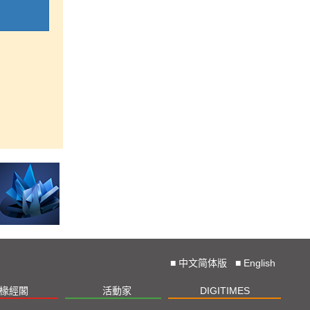
■
中文简体版
■
English
椽經閣
活動家
DIGITIMES