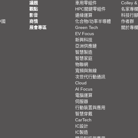
議題
車用零組件
Colley &
觀點
HPC關鍵零組件
名家專
影音
邊緣運算
科技行
中國
商情
化合物/功率半導體
作者群
展會專區
Green Tech
關於專
EV Focus
新興科技
亞洲供應鏈
智慧製造
智慧家庭
物聯網
寬頻與無線
次世代行動通訊
Cloud
AI Focus
電腦運算
伺服器
行動裝置與應用
智慧穿戴
CarTech
IC設計
IC製造