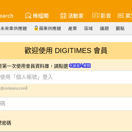
earch
椽經閣
活動家
影音
英
未來車供應鏈
蘋果供應鏈
產業
區域
議題
觀點
歡迎使用 DIGITIMES 會員
您是第一次使用會員資料庫，請點選
@company.com】
號密碼