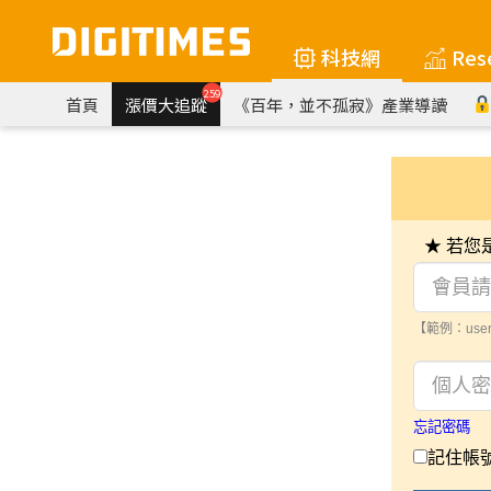
科技網
Res
259
首頁
漲價大追蹤
《百年，並不孤寂》產業導讀
★ 若
【範例：user
忘記密碼
記住帳