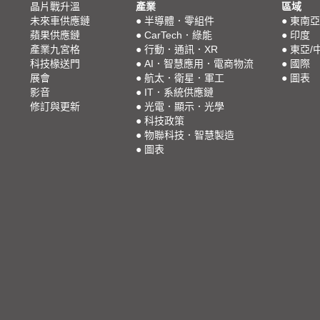
晶片戰升溫
產業
區域
未來車供應鏈
●
半導體．零組件
●
東南亞
蘋果供應鏈
●
CarTech．綠能
●
印度
產業九宮格
●
行動．通訊．XR
●
東亞/
科技椽送門
●
AI．智慧應用．電商物流
●
國際
展會
●
航太．衛星．軍工
●
圖表
影音
●
IT．系統供應鏈
修訂與更新
●
光電．顯示．光學
●
科技政策
●
物聯科技．智慧製造
●
圖表