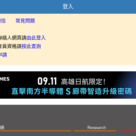
登入
用信
常見問題
聯絡人網頁請
由此登入
會員資格請
按此查詢
申請
網
Research