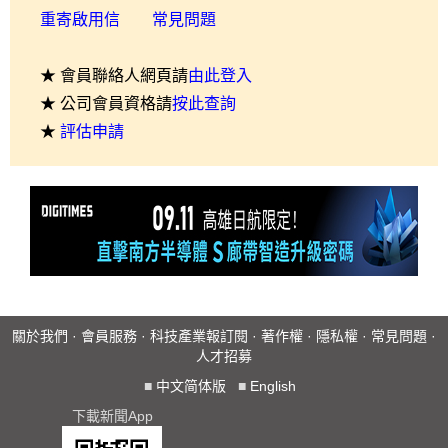
重寄啟用信
常見問題
★ 會員聯絡人網頁請
由此登入
★ 公司會員資格請
按此查詢
★
評估申請
關於我們
·
會員服務
·
科技產業報訂閱
·
著作權
·
隱私權
·
常見問題
·
人才招募
■
中文简体版
■
English
下載新聞App