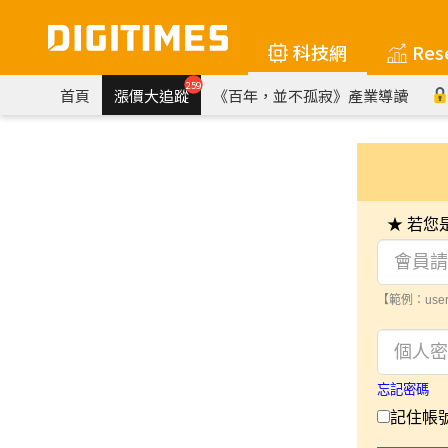
科技網
Res
259
首頁
漲價大追蹤
《百年，並不孤寂》產業導讀
★ 若
【範例：user
忘記密碼
記住帳