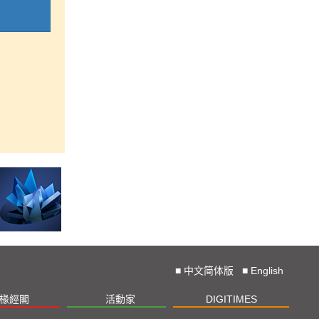
■
中文简体版
■
English
椽經閣
活動家
DIGITIMES