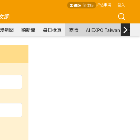
評估申請
登入
繁體版
简体版
文網
漫新聞
聽新聞
每日椽真
商情
AI EXPO Taiwan
COM