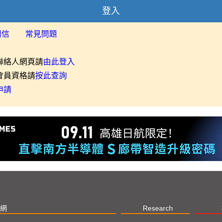
登入
用信
常見問題
聯絡人網頁請
由此登入
會員資格請
按此查詢
申請
網
Research