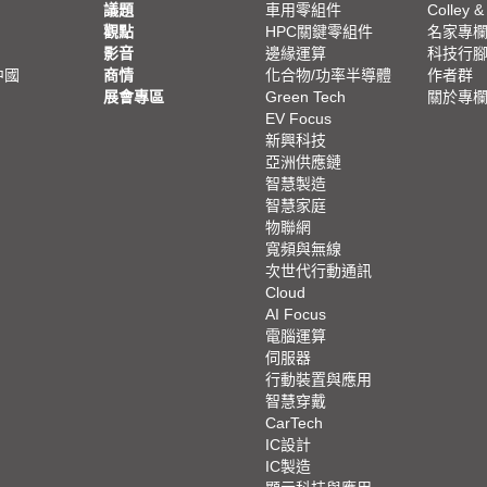
議題
車用零組件
Colley &
觀點
HPC關鍵零組件
名家專
影音
邊緣運算
科技行
中國
商情
化合物/功率半導體
作者群
展會專區
Green Tech
關於專
EV Focus
新興科技
亞洲供應鏈
智慧製造
智慧家庭
物聯網
寬頻與無線
次世代行動通訊
Cloud
AI Focus
電腦運算
伺服器
行動裝置與應用
智慧穿戴
CarTech
IC設計
IC製造