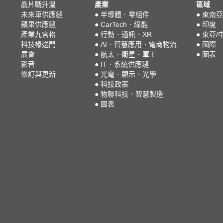
晶片戰升溫
產業
區域
未來車供應鏈
●
半導體．零組件
●
東南亞
蘋果供應鏈
●
CarTech．綠能
●
印度
產業九宮格
●
行動．通訊．XR
●
東亞/
科技椽送門
●
AI．智慧應用．電商物流
●
國際
展會
●
航太．衛星．軍工
●
圖表
影音
●
IT．系統供應鏈
修訂與更新
●
光電．顯示．光學
●
科技政策
●
物聯科技．智慧製造
●
圖表