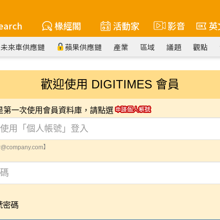
earch
椽經閣
活動家
影音
英
未來車供應鏈
蘋果供應鏈
產業
區域
議題
觀點
歡迎使用 DIGITIMES 會員
您是第一次使用會員資料庫，請點選
@company.com】
號密碼