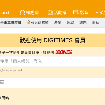
earch
椽經閣
活動家
影音
英
未來車供應鏈
蘋果供應鏈
產業
區域
議題
觀點
歡迎使用 DIGITIMES 會員
您是第一次使用會員資料庫，請點選
@company.com】
號密碼