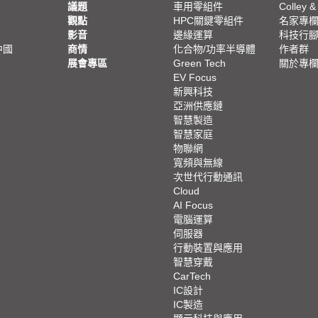
議題
車用零組件
Colley &
觀點
HPC關鍵零組件
名家專
影音
邊緣運算
科技行
中國
商情
化合物/功率半導體
作者群
展會專區
Green Tech
關於專
EV Focus
新興科技
亞洲供應鏈
智慧製造
智慧家庭
物聯網
寬頻與無線
次世代行動通訊
Cloud
AI Focus
電腦運算
伺服器
行動裝置與應用
智慧穿戴
CarTech
IC設計
IC製造