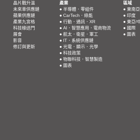
晶片戰升溫
產業
區域
未來車供應鏈
●
半導體．零組件
●
東南亞
蘋果供應鏈
●
CarTech．綠能
●
印度
產業九宮格
●
行動．通訊．XR
●
東亞/
科技椽送門
●
AI．智慧應用．電商物流
●
國際
展會
●
航太．衛星．軍工
●
圖表
影音
●
IT．系統供應鏈
修訂與更新
●
光電．顯示．光學
●
科技政策
●
物聯科技．智慧製造
●
圖表