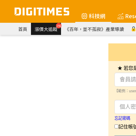
科技網
Res
259
首頁
漲價大追蹤
《百年，並不孤寂》產業導讀
★ 若
【範例：user
忘記密碼
記住帳