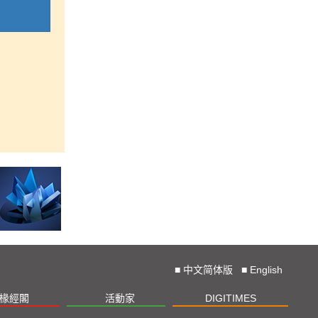
■
中文简体版
■
English
椽經閣
活動家
DIGITIMES