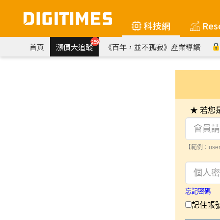
科技網
Res
259
首頁
漲價大追蹤
《百年，並不孤寂》產業導讀
★ 若
【範例：user
忘記密碼
記住帳