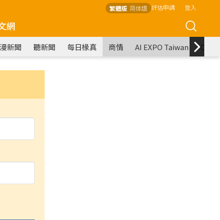
評估申請
登入
繁體版
简体版
文網
漫新聞
聽新聞
每日椽真
商情
AI EXPO Taiwan
COM