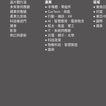
晶片戰升溫
產業
區域
未來車供應鏈
●
半導體．零組件
●
東南亞
蘋果供應鏈
●
CarTech．綠能
●
印度
產業九宮格
●
行動．通訊．XR
●
東亞/
科技椽送門
●
AI．智慧應用．電商物流
●
國際
展會
●
航太．衛星．軍工
●
圖表
影音
●
IT．系統供應鏈
修訂與更新
●
光電．顯示．光學
●
科技政策
●
物聯科技．智慧製造
●
圖表