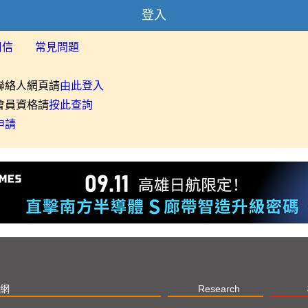
登入
用信
常見問題
聯絡人網頁請
由此登入
會員資格請
按此查詢
申請
網
Research