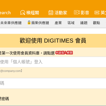
earch
椽經閣
活動家
影音
英
未來車供應鏈
蘋果供應鏈
產業
區域
議題
觀點
歡迎使用 DIGITIMES 會員
您是第一次使用會員資料庫，請點選
@company.com】
號密碼