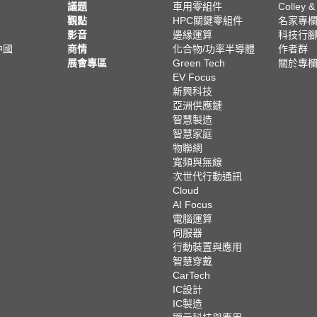
議題
車用零組件
Colley &
觀點
HPC關鍵零組件
名家專
影音
邊緣運算
科技行
中國
商情
化合物/功率半導體
作者群
展會專區
Green Tech
關於專
EV Focus
新興科技
亞洲供應鏈
智慧製造
智慧家庭
物聯網
寬頻與無線
次世代行動通訊
Cloud
AI Focus
電腦運算
伺服器
行動裝置與應用
智慧穿戴
CarTech
IC設計
IC製造