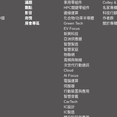
議題
車用零組件
Colley &
觀點
HPC關鍵零組件
名家專
影音
邊緣運算
科技行
中國
商情
化合物/功率半導體
作者群
展會專區
Green Tech
關於專
EV Focus
新興科技
亞洲供應鏈
智慧製造
智慧家庭
物聯網
寬頻與無線
次世代行動通訊
Cloud
AI Focus
電腦運算
伺服器
行動裝置與應用
智慧穿戴
CarTech
IC設計
IC製造