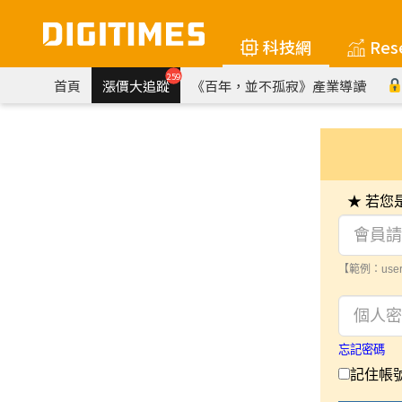
科技網
Res
259
首頁
漲價大追蹤
《百年，並不孤寂》產業導讀
★ 若
【範例：user
忘記密碼
記住帳