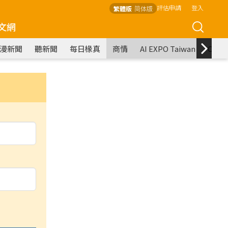
評估申請
登入
繁體版
简体版
文網
漫新聞
聽新聞
每日椽真
商情
AI EXPO Taiwan
COM