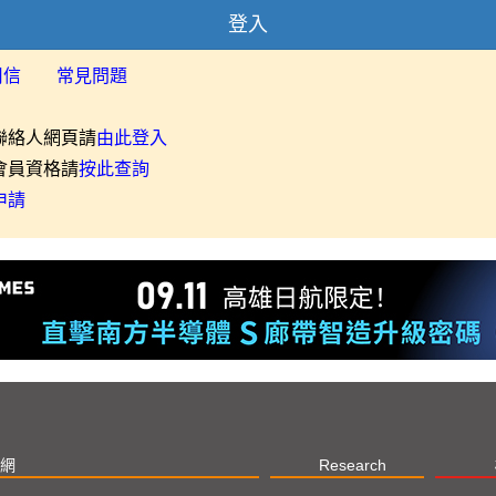
登入
用信
常見問題
聯絡人網頁請
由此登入
會員資格請
按此查詢
申請
網
Research