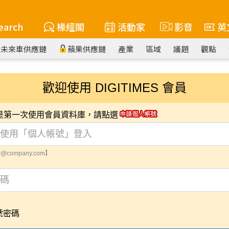
earch
椽經閣
活動家
影音
英
未來車供應鏈
蘋果供應鏈
產業
區域
議題
觀點
歡迎使用 DIGITIMES 會員
您是第一次使用會員資料庫，請點選
@company.com】
號密碼