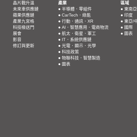
晶片戰升溫
產業
區域
未來車供應鏈
●
半導體．零組件
●
東南亞
蘋果供應鏈
●
CarTech．綠能
●
印度
產業九宮格
●
行動．通訊．XR
●
東亞/
科技椽送門
●
AI．智慧應用．電商物流
●
國際
展會
●
航太．衛星．軍工
●
圖表
影音
●
IT．系統供應鏈
修訂與更新
●
光電．顯示．光學
●
科技政策
●
物聯科技．智慧製造
●
圖表