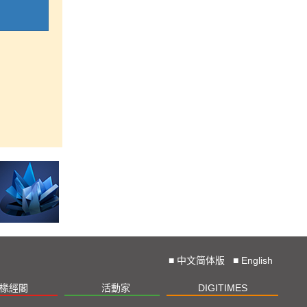
■
中文简体版
■
English
椽經閣
活動家
DIGITIMES