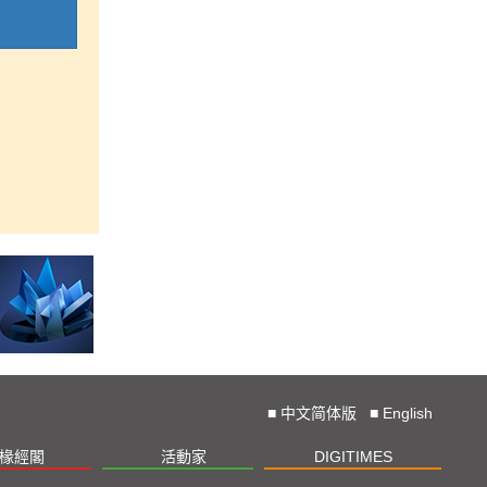
■
中文简体版
■
English
椽經閣
活動家
DIGITIMES