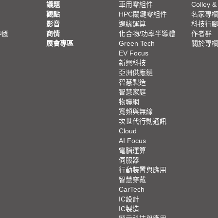
議題
車用零組件
Colley &
觀點
HPC關鍵零組件
名家專
影音
邊緣運算
科技行
中國
商情
化合物/功率半導體
作者群
展會專區
Green Tech
關於專
EV Focus
新興科技
亞洲供應鏈
智慧製造
智慧家庭
物聯網
寬頻與無線
次世代行動通訊
Cloud
AI Focus
電腦運算
伺服器
行動裝置與應用
智慧穿戴
CarTech
IC設計
IC製造