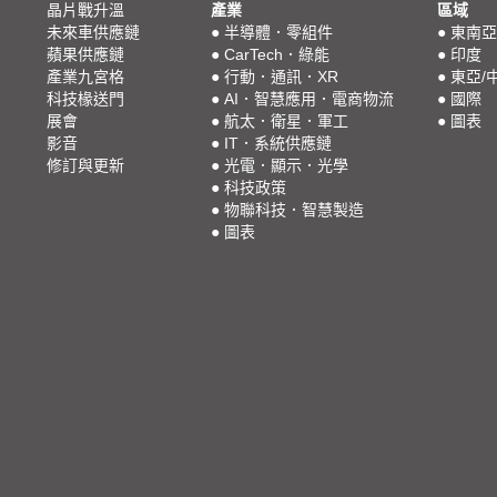
晶片戰升溫
產業
區域
未來車供應鏈
●
半導體．零組件
●
東南亞
蘋果供應鏈
●
CarTech．綠能
●
印度
產業九宮格
●
行動．通訊．XR
●
東亞/
科技椽送門
●
AI．智慧應用．電商物流
●
國際
展會
●
航太．衛星．軍工
●
圖表
影音
●
IT．系統供應鏈
修訂與更新
●
光電．顯示．光學
●
科技政策
●
物聯科技．智慧製造
●
圖表