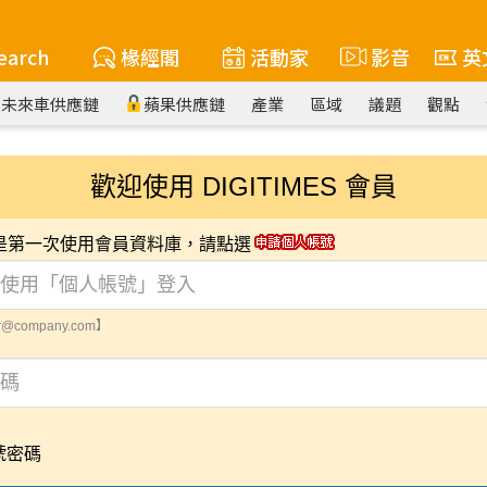
earch
椽經閣
活動家
影音
英
未來車供應鏈
蘋果供應鏈
產業
區域
議題
觀點
歡迎使用 DIGITIMES 會員
您是第一次使用會員資料庫，請點選
@company.com】
號密碼