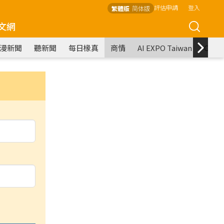
評估申請
登入
繁體版
简体版
文網
漫新聞
聽新聞
每日椽真
商情
AI EXPO Taiwan
COM