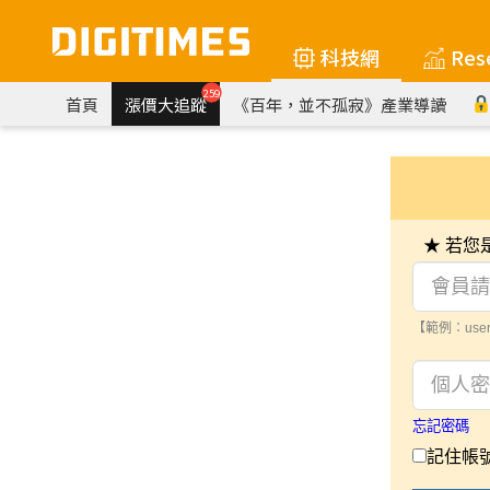
科技網
Res
259
首頁
漲價大追蹤
《百年，並不孤寂》產業導讀
★ 若
【範例：user
忘記密碼
記住帳