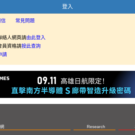
登入
用信
常見問題
聯絡人網頁請
由此登入
會員資格請
按此查詢
申請
網
Research