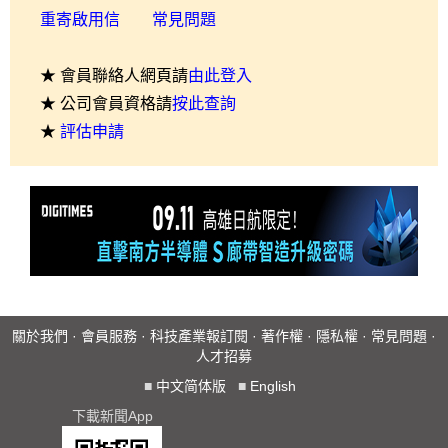
重寄啟用信
常見問題
★ 會員聯絡人網頁請
由此登入
★ 公司會員資格請
按此查詢
★
評估申請
關於我們
·
會員服務
·
科技產業報訂閱
·
著作權
·
隱私權
·
常見問題
·
人才招募
■
中文简体版
■
English
下載新聞App