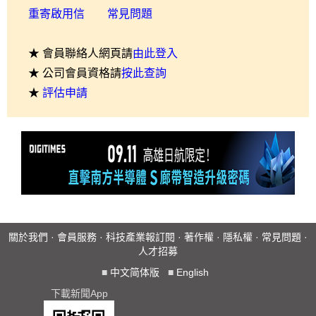
重寄啟用信
常見問題
★ 會員聯絡人網頁請
由此登入
★ 公司會員資格請
按此查詢
★
評估申請
關於我們
·
會員服務
·
科技產業報訂閱
·
著作權
·
隱私權
·
常見問題
·
人才招募
■
中文简体版
■
English
下載新聞App