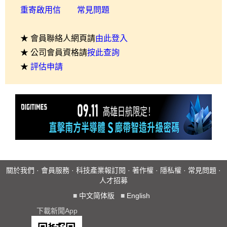
重寄啟用信
常見問題
★ 會員聯絡人網頁請
由此登入
★ 公司會員資格請
按此查詢
★
評估申請
關於我們
·
會員服務
·
科技產業報訂閱
·
著作權
·
隱私權
·
常見問題
·
人才招募
■
中文简体版
■
English
下載新聞App