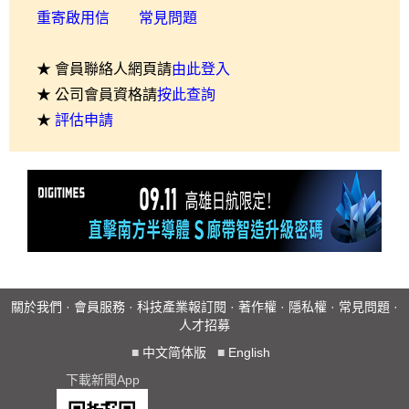
重寄啟用信
常見問題
★ 會員聯絡人網頁請
由此登入
★ 公司會員資格請
按此查詢
★
評估申請
關於我們
·
會員服務
·
科技產業報訂閱
·
著作權
·
隱私權
·
常見問題
·
人才招募
■
中文简体版
■
English
下載新聞App