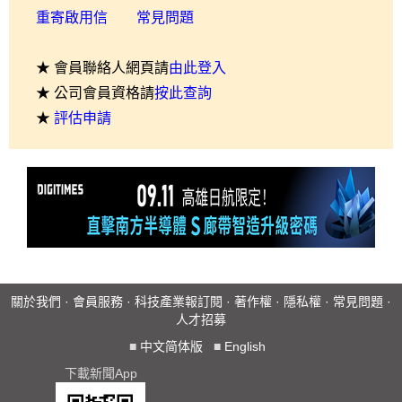
重寄啟用信
常見問題
★ 會員聯絡人網頁請
由此登入
★ 公司會員資格請
按此查詢
★
評估申請
關於我們
·
會員服務
·
科技產業報訂閱
·
著作權
·
隱私權
·
常見問題
·
人才招募
■
中文简体版
■
English
下載新聞App