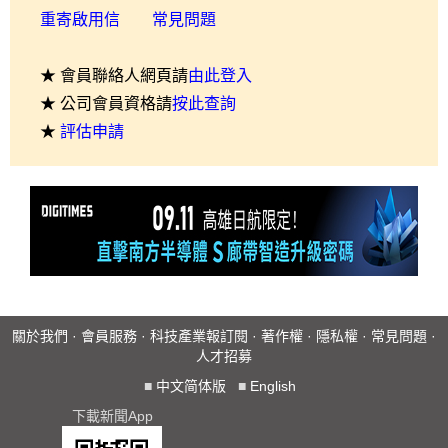
重寄啟用信
常見問題
★ 會員聯絡人網頁請
由此登入
★ 公司會員資格請
按此查詢
★
評估申請
關於我們
·
會員服務
·
科技產業報訂閱
·
著作權
·
隱私權
·
常見問題
·
人才招募
■
中文简体版
■
English
下載新聞App