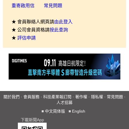
重寄啟用信
常見問題
★ 會員聯絡人網頁請
由此登入
★ 公司會員資格請
按此查詢
★
評估申請
關於我們
·
會員服務
·
科技產業報訂閱
·
著作權
·
隱私權
·
常見問題
·
人才招募
■
中文简体版
■
English
下載新聞App