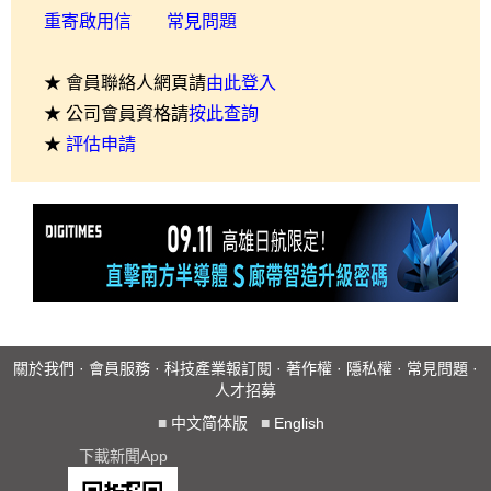
重寄啟用信
常見問題
★ 會員聯絡人網頁請
由此登入
★ 公司會員資格請
按此查詢
★
評估申請
關於我們
·
會員服務
·
科技產業報訂閱
·
著作權
·
隱私權
·
常見問題
·
人才招募
■
中文简体版
■
English
下載新聞App