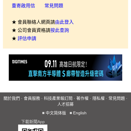
重寄啟用信
常見問題
★ 會員聯絡人網頁請
由此登入
★ 公司會員資格請
按此查詢
★
評估申請
關於我們
·
會員服務
·
科技產業報訂閱
·
著作權
·
隱私權
·
常見問題
·
人才招募
■
中文简体版
■
English
下載新聞App