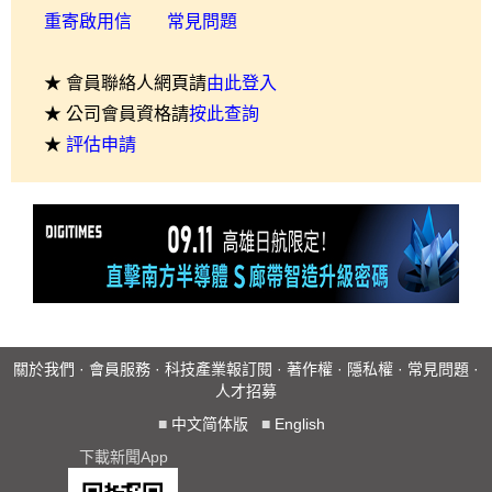
重寄啟用信
常見問題
★ 會員聯絡人網頁請
由此登入
★ 公司會員資格請
按此查詢
★
評估申請
關於我們
·
會員服務
·
科技產業報訂閱
·
著作權
·
隱私權
·
常見問題
·
人才招募
■
中文简体版
■
English
下載新聞App