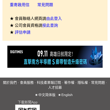
重寄啟用信
常見問題
★ 會員聯絡人網頁請
由此登入
★ 公司會員資格請
按此查詢
★
評估申請
關於我們
·
會員服務
·
科技產業報訂閱
·
著作權
·
隱私權
·
常見問題
·
人才招募
■
中文简体版
■
English
下載新聞App