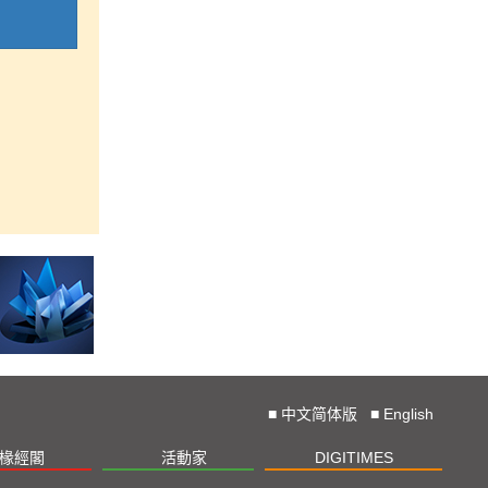
■
中文简体版
■
English
椽經閣
活動家
DIGITIMES