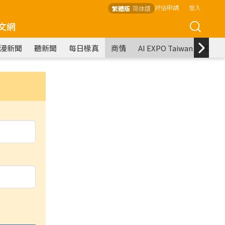
評估申請
登入
繁體版
简体版
文網
漫新聞
聽新聞
每日椽真
商情
AI EXPO Taiwan
COM