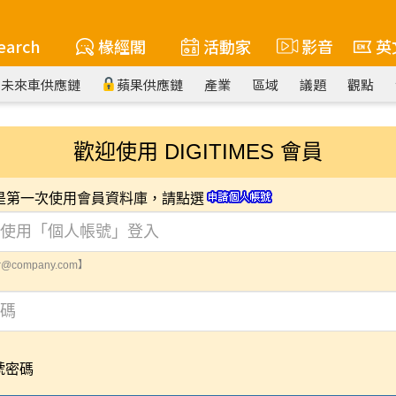
earch
椽經閣
活動家
影音
英
未來車供應鏈
蘋果供應鏈
產業
區域
議題
觀點
歡迎使用 DIGITIMES 會員
您是第一次使用會員資料庫，請點選
@company.com】
號密碼