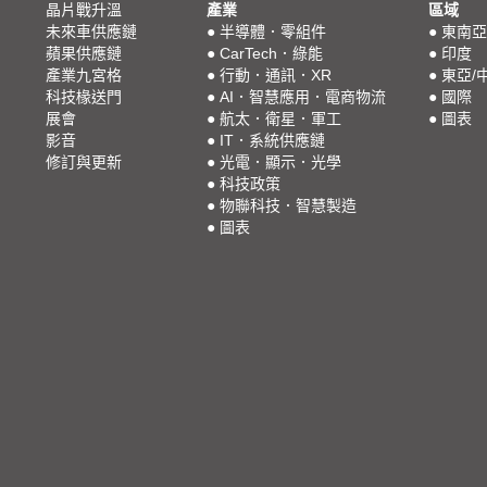
晶片戰升溫
產業
區域
未來車供應鏈
●
半導體．零組件
●
東南亞
蘋果供應鏈
●
CarTech．綠能
●
印度
產業九宮格
●
行動．通訊．XR
●
東亞/
科技椽送門
●
AI．智慧應用．電商物流
●
國際
展會
●
航太．衛星．軍工
●
圖表
影音
●
IT．系統供應鏈
修訂與更新
●
光電．顯示．光學
●
科技政策
●
物聯科技．智慧製造
●
圖表