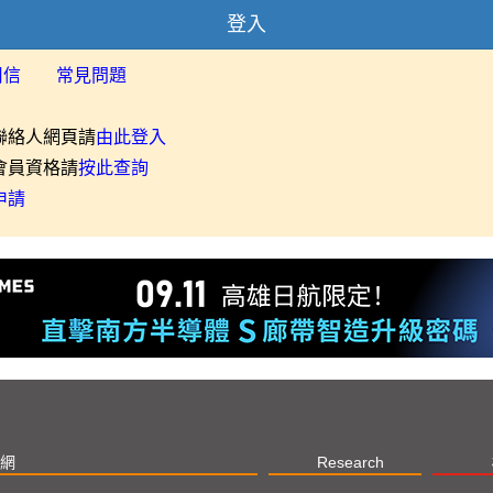
登入
用信
常見問題
聯絡人網頁請
由此登入
會員資格請
按此查詢
申請
網
Research