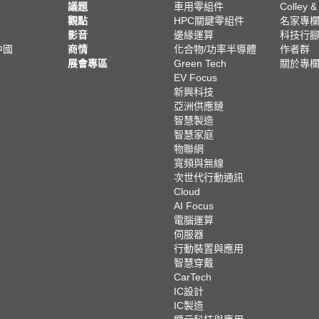
議題
車用零組件
Colley &
觀點
HPC關鍵零組件
名家專
影音
邊緣運算
科技行
中國
商情
化合物/功率半導體
作者群
展會專區
Green Tech
關於專
EV Focus
新興科技
亞洲供應鏈
智慧製造
智慧家庭
物聯網
寬頻與無線
次世代行動通訊
Cloud
AI Focus
電腦運算
伺服器
行動裝置與應用
智慧穿戴
CarTech
IC設計
IC製造