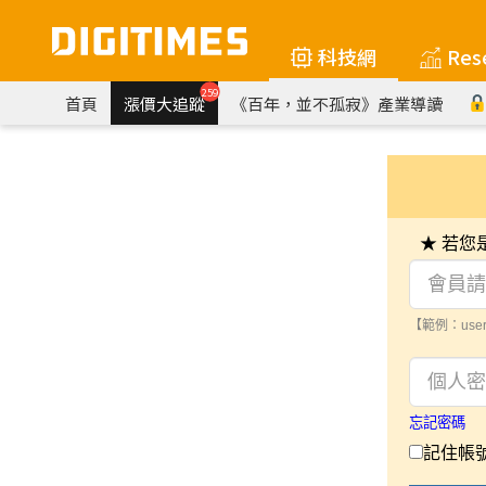
科技網
Res
259
首頁
漲價大追蹤
《百年，並不孤寂》產業導讀
★ 若
【範例：user
忘記密碼
記住帳