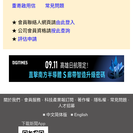
重寄啟用信
常見問題
★ 會員聯絡人網頁請
由此登入
★ 公司會員資格請
按此查詢
★
評估申請
關於我們
·
會員服務
·
科技產業報訂閱
·
著作權
·
隱私權
·
常見問題
·
人才招募
■
中文简体版
■
English
下載新聞App