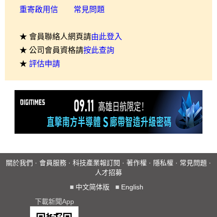
重寄啟用信
常見問題
★ 會員聯絡人網頁請
由此登入
★ 公司會員資格請
按此查詢
★
評估申請
關於我們
·
會員服務
·
科技產業報訂閱
·
著作權
·
隱私權
·
常見問題
·
人才招募
■
中文简体版
■
English
下載新聞App