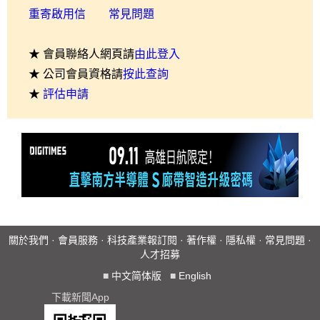
重寄啟用信
常見問題
★ 會員聯絡人網頁請
由此登入
★ 公司會員資格請
按此查詢
★
評估申請
關於我們
·
會員服務
·
科技產業報訂閱
·
著作權
·
隱私權
·
常見問題
·
人才招募
■
中文简体版
■
English
下載新聞App