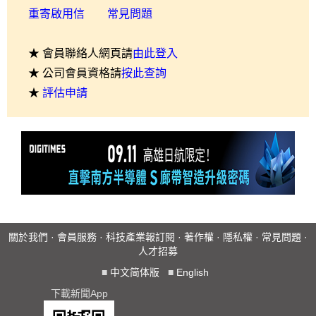
重寄啟用信
常見問題
★ 會員聯絡人網頁請
由此登入
★ 公司會員資格請
按此查詢
★
評估申請
關於我們
·
會員服務
·
科技產業報訂閱
·
著作權
·
隱私權
·
常見問題
·
人才招募
■
中文简体版
■
English
下載新聞App